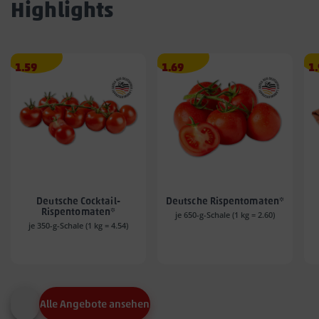
Highlights
Angebotspreis
Angebotspreis
A
1.59
1.69
1
1.59
1.69
1.
€
€
€
Deutsche Cocktail-
Deutsche Rispentomaten*
Rispentomaten*
je 650-g-Schale (1 kg = 2.60)
je 350-g-Schale (1 kg = 4.54)
Alle Angebote ansehen