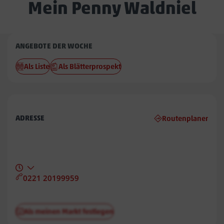
Mein Penny Waldniel
Penny
ANGEBOTE DER WOCHE
Waldniel
Als Liste
Als Blätterprospekt
ADRESSE
Routenplaner
0221 20199959
Als meinen Markt festlegen