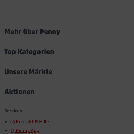
Marktkarte
Mehr über Penny
Akkordeon
öffnen/schließen
Top Kategorien
Akkordeon
öffnen/schließen
Unsere Märkte
Akkordeon
öffnen/schließen
Aktionen
Akkordeon
öffnen/schließen
Services
Kontakt & Hilfe
Penny App