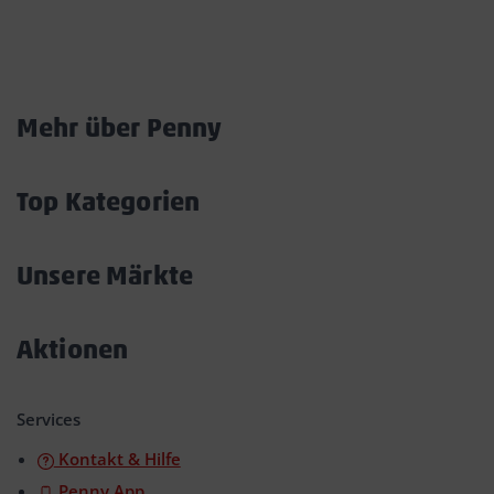
Marktkarte
Mehr über Penny
Akkordeon
öffnen/schließen
Top Kategorien
Akkordeon
öffnen/schließen
Unsere Märkte
Akkordeon
öffnen/schließen
Aktionen
Akkordeon
öffnen/schließen
Services
Kontakt & Hilfe
Penny App