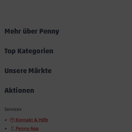
Marktkarte
Mehr über Penny
Akkordeon
öffnen/schließen
Top Kategorien
Akkordeon
öffnen/schließen
Unsere Märkte
Akkordeon
öffnen/schließen
Aktionen
Akkordeon
öffnen/schließen
Services
Kontakt & Hilfe
Penny App