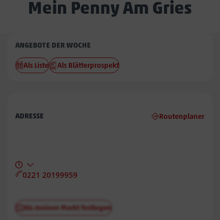
Mein Penny Am Gries
Penny
ANGEBOTE DER WOCHE
Am
Als Liste
Als Blätterprospekt
Gries
ADRESSE
Routenplaner
0221 20199959
Als meinen Markt festlegen