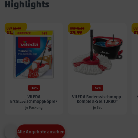
Highlights
€
€
UVP
18.99
UVP
71.39
UV
Angebotspreis
Angebotspreis
A
11.99
29.99
2
11.99
29.99
27
€
€
€
-16%
-57%
VILEDA
VILEDA Bodenwischmopp-
Ersatzwischmoppköpfe*
Komplett-Set TURBO*
je Packung
je Set
Alle Angebote ansehen