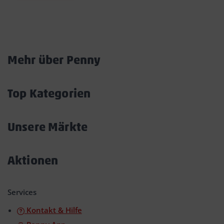
Marktkarte
Mehr über Penny
Akkordeon
öffnen/schließen
Top Kategorien
Akkordeon
öffnen/schließen
Unsere Märkte
Akkordeon
öffnen/schließen
Aktionen
Akkordeon
öffnen/schließen
Services
Kontakt & Hilfe