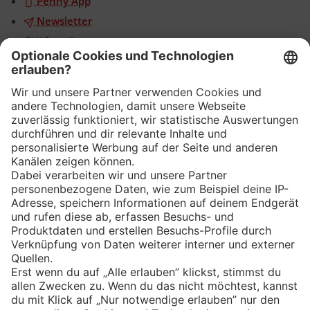
Penny App
Newsletter
WhatsApp
App
Eishockey