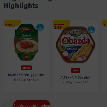
Highlights
Angebotspreis
€
A
2.99
UVP
2.29
1
Angebotspreis
1.59
2.99
1.
1.59
€
€
€
Aktion
-30%
BAUMANN Fertiggericht*
ALPENHAIN Obazda*
je 370 g (1 kg = 8.08)
je 125 g (1 kg = 12.72)
Alle Angebote ansehen