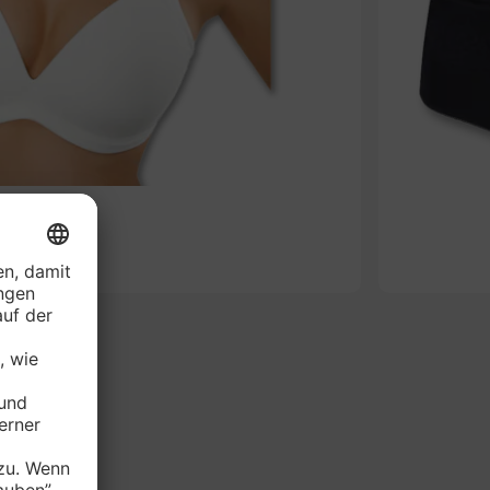
-49%
AVARIE BH*
je Stück