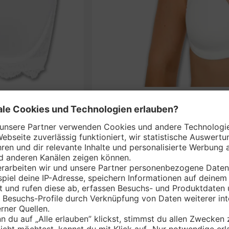
S
nem Markt