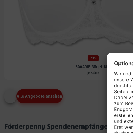
-61%
SAVARIE Bügel-BH*
je Stück
Alle Angebote ansehen
Förderpenny Spendenempfänger in dei