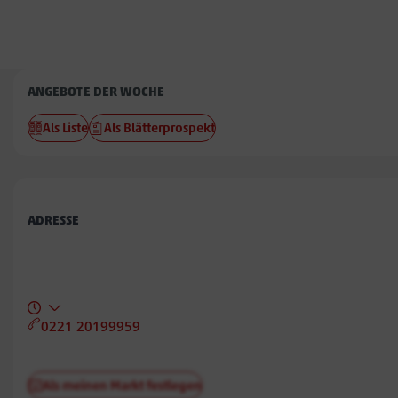
Penny
ANGEBOTE DER WOCHE
Stranddüne
Als Liste
Als Blätterprospekt
ADRESSE
0221 20199959
Als meinen Markt festlegen