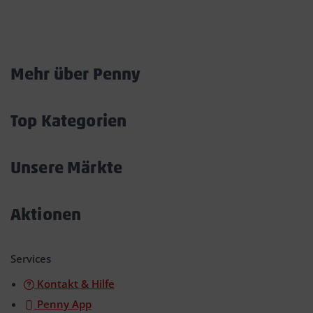
Marktkarte
Mehr über Penny
Akkordeon
öffnen/schließen
Top Kategorien
Akkordeon
öffnen/schließen
Unsere Märkte
Akkordeon
öffnen/schließen
Aktionen
Akkordeon
öffnen/schließen
Services
Kontakt & Hilfe
Penny App