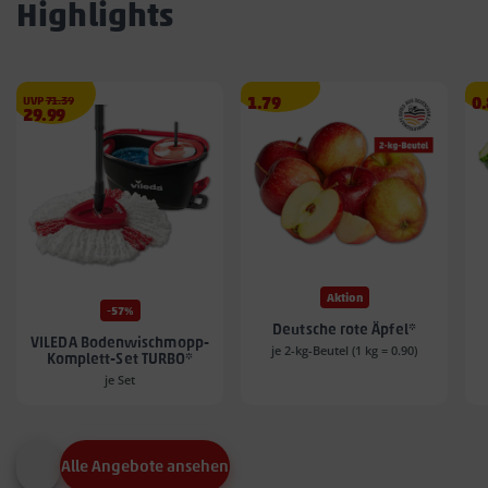
Highlights
€
Angebotspreis
A
UVP
71.39
1.79
0
Angebotspreis
29.99
1.79
0.
29.99
€
€
€
Aktion
-57%
Deutsche rote Äpfel*
VILEDA Bodenwischmopp-
je 2-kg-Beutel (1 kg = 0.90)
Komplett-Set TURBO*
je Set
Alle Angebote ansehen