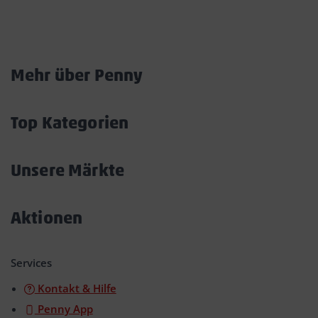
Marktkarte
Mehr über Penny
Akkordeon
öffnen/schließen
Top Kategorien
Akkordeon
öffnen/schließen
Unsere Märkte
Akkordeon
öffnen/schließen
Aktionen
Akkordeon
öffnen/schließen
Services
Kontakt & Hilfe
Penny App