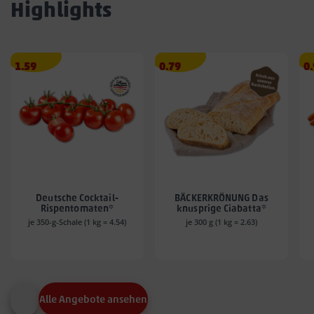
Highlights
Angebotspreis
Angebotspreis
A
1.59
0.79
0
1.59
0.79
0.
€
€
€
Deutsche Cocktail-
BÄCKERKRÖNUNG Das
Rispentomaten*
knusprige Ciabatta*
je 350-g-Schale (1 kg = 4.54)
je 300 g (1 kg = 2.63)
Alle Angebote ansehen