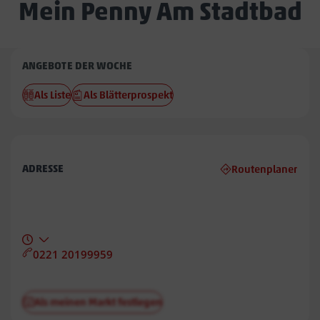
Mein Penny Am Stadtbad
Penny
ANGEBOTE DER WOCHE
Am
Als Liste
Als Blätterprospekt
Stadtbad
ADRESSE
Routenplaner
0221 20199959
Als meinen Markt festlegen