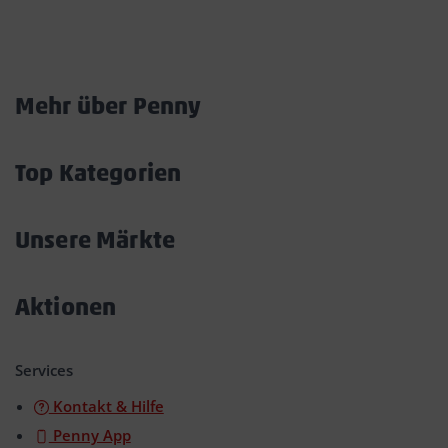
Marktkarte
Mehr über Penny
Akkordeon
öffnen/schließen
Top Kategorien
Akkordeon
öffnen/schließen
Unsere Märkte
Akkordeon
öffnen/schließen
Aktionen
Akkordeon
öffnen/schließen
Services
Kontakt & Hilfe
Penny App