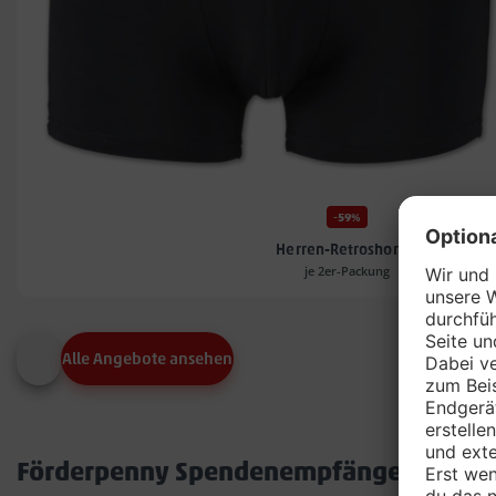
-59%
Herren-Retroshorts*
je 2er-Packung
Alle Angebote ansehen
Förderpenny Spendenempfänger in dei