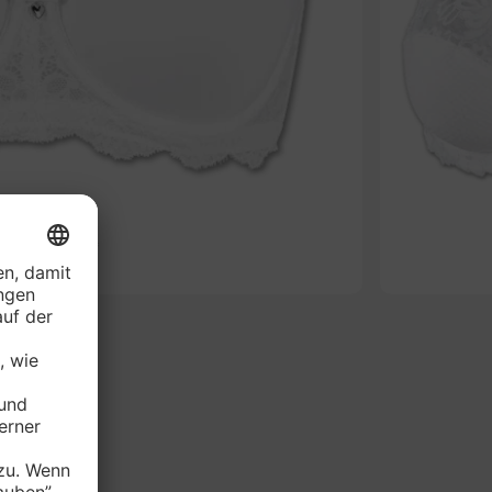
-61%
RIE Bügel-BH*
je Stück