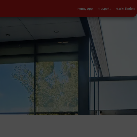
Sekundärnavigation
Penny App
Prospekt
Markt finden