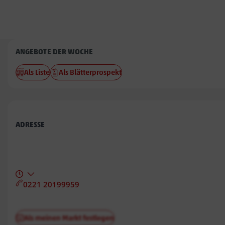
Penny
ANGEBOTE DER WOCHE
Penkun
Als Liste
Als Blätterprospekt
ADRESSE
0221 20199959
Als meinen Markt festlegen