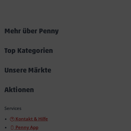
Marktkarte
Mehr über Penny
Akkordeon
öffnen/schließen
Top Kategorien
Akkordeon
öffnen/schließen
Unsere Märkte
Akkordeon
öffnen/schließen
Aktionen
Akkordeon
öffnen/schließen
Services
Kontakt & Hilfe
Penny App