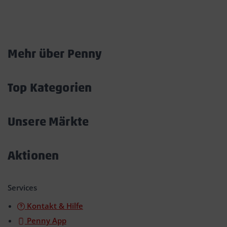
Marktkarte
Mehr über Penny
Akkordeon
öffnen/schließen
Top Kategorien
Akkordeon
öffnen/schließen
Unsere Märkte
Akkordeon
öffnen/schließen
Aktionen
Akkordeon
öffnen/schließen
Services
Kontakt & Hilfe
Penny App