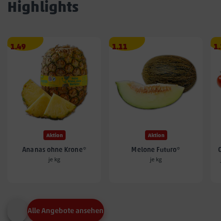
Highlights
Angebotspreis
Angebotspreis
A
1.49
1.11
1
1.49
1.11
1.
€
€
€
Aktion
Aktion
Ananas ohne Krone*
Melone Futuro*
je kg
je kg
Alle Angebote ansehen