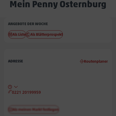
Mein Penny Osternburg
Penny
ANGEBOTE DER WOCHE
Osternburg
Als Liste
Als Blätterprospekt
ADRESSE
Routenplaner
0221 20199959
Als meinen Markt festlegen