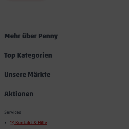
Marktkarte
Mehr über Penny
Akkordeon
öffnen/schließen
Top Kategorien
Akkordeon
öffnen/schließen
Unsere Märkte
Akkordeon
öffnen/schließen
Aktionen
Akkordeon
öffnen/schließen
Services
Kontakt & Hilfe