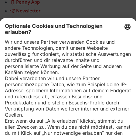
Penny App
Newsletter
WhatsApp
App
Eishockey