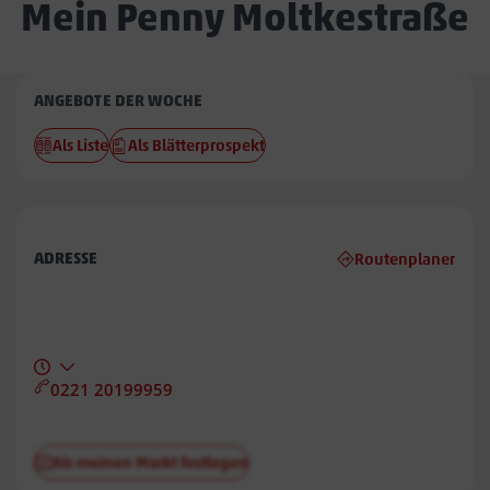
Mein Penny Moltkestraße
Penny
ANGEBOTE DER WOCHE
Moltkestraße
Als Liste
Als Blätterprospekt
ADRESSE
Routenplaner
0221 20199959
Als meinen Markt festlegen