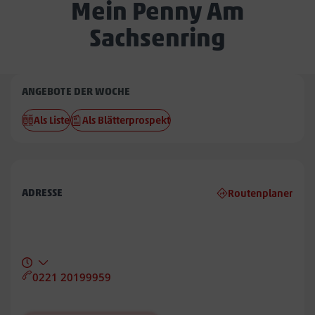
Mein Penny Am
Sachsenring
Penny
ANGEBOTE DER WOCHE
Am
Als Liste
Als Blätterprospekt
Sachsenring
ADRESSE
Routenplaner
0221 20199959