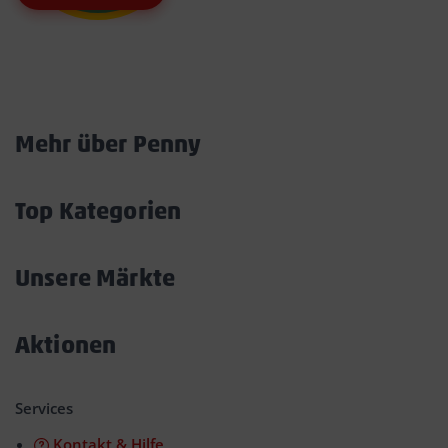
Marktkarte
Mehr über Penny
Akkordeon
öffnen/schließen
Top Kategorien
Akkordeon
öffnen/schließen
Unsere Märkte
Akkordeon
öffnen/schließen
Aktionen
Akkordeon
öffnen/schließen
Services
Kontakt & Hilfe