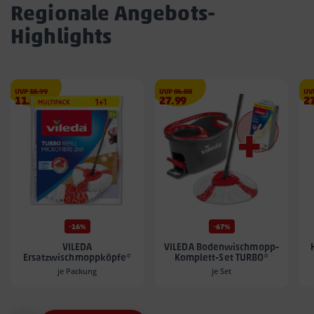
Regionale Angebots-
Highlights
€
€
UVP
18.99
UVP
84.88
UV
Angebotspreis
Angebotspreis
A
11.99
27.99
2
11.99
27.99
27
€
€
€
-16%
-67%
VILEDA
VILEDA Bodenwischmopp-
Ersatzwischmoppköpfe*
Komplett-Set TURBO*
je Packung
je Set