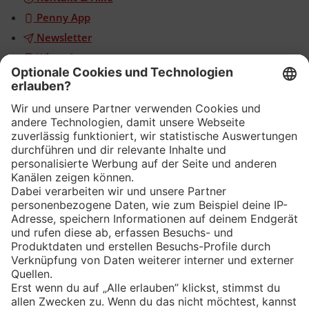
Penny App
Newsletter
WhatsApp
App
Eishockey