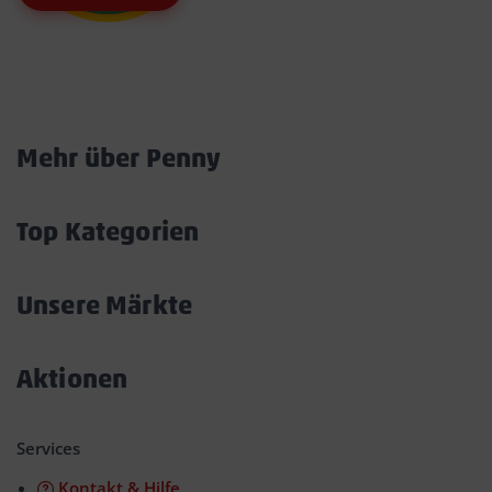
Marktkarte
Mehr über Penny
Akkordeon
öffnen/schließen
Top Kategorien
Akkordeon
öffnen/schließen
Unsere Märkte
Akkordeon
öffnen/schließen
Aktionen
Akkordeon
öffnen/schließen
Services
Kontakt & Hilfe