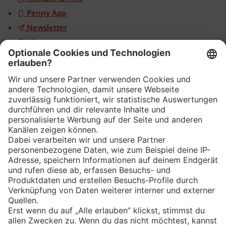
Penny App
Newsletter
WhatsApp
App
Eishockey