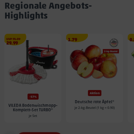
Regionale Angebots-
Highlights
€
Angebotspreis
A
UVP
71.39
1.79
0
Angebotspreis
29.99
1.79
0.
29.99
€
€
€
Aktion
-57%
Deutsche rote Äpfel*
VILEDA Bodenwischmopp-
je 2-kg-Beutel (1 kg = 0.90)
Komplett-Set TURBO*
je Set