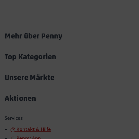
Marktkarte
Mehr über Penny
Akkordeon
öffnen/schließen
Top Kategorien
Akkordeon
öffnen/schließen
Unsere Märkte
Akkordeon
öffnen/schließen
Aktionen
Akkordeon
öffnen/schließen
Services
Kontakt & Hilfe
Penny App