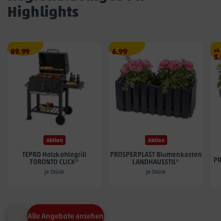
Highlights
Angebotspreis
Angebotspreis
89.99
6.99
ab
A
3
89.99
6.99
3.
€
€
€
Aktion
Aktion
TEPRO Holzkohlegrill
PROSPERPLAST Blumenkasten
PR
TORONTO CLICK*
LANDHAUSSTIL*
je Stück
je Stück
Alle Angebote ansehen