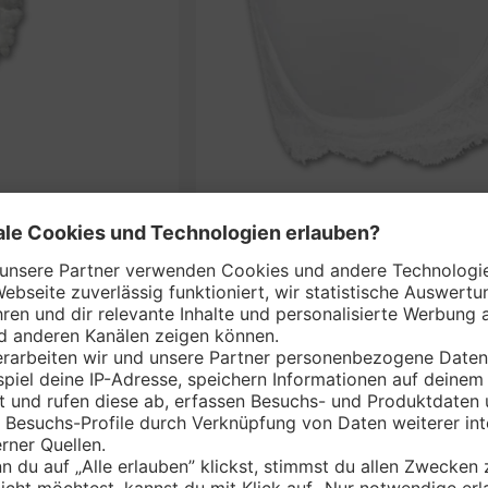
BO*
SAVA
nem Markt