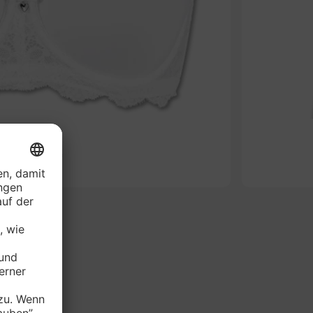
-61%
RIE Bügel-BH*
je Stück