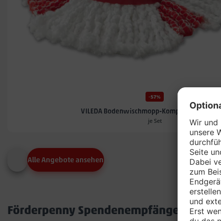
-57%
VILEDA Bodenwischmopp-Komplett-Set TUR
je Set
Alle Angebote ansehen
Förderpenny Spendenempfänger in dei