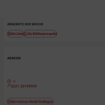
Penny
ANGEBOTE DER WOCHE
Rosengarten
Als Liste
Als Blätterprospekt
ADRESSE
0221 20199959
Als meinen Markt festlegen