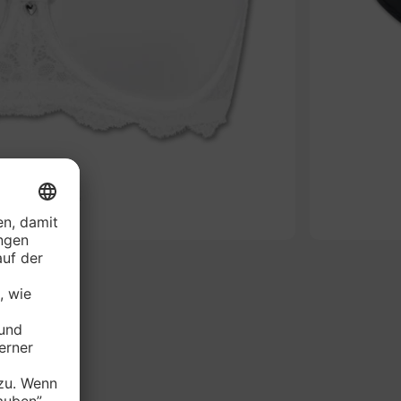
-61%
RIE Bügel-BH*
je Stück