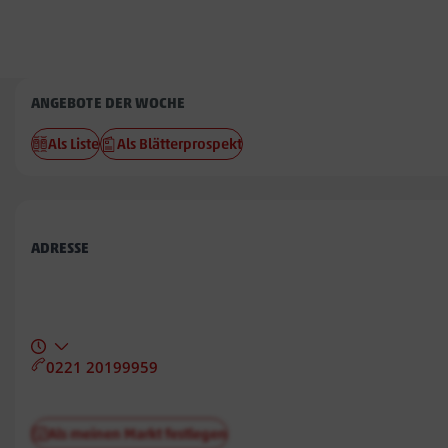
Penny
ANGEBOTE DER WOCHE
Adorf
Als Liste
Als Blätterprospekt
ADRESSE
0221 20199959
Als meinen Markt festlegen