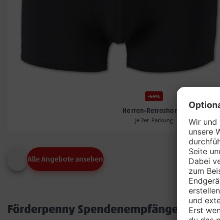
-59%
Herren-Retroshorts*
je 2er-Packung
Alle Angebote ansehen
Förderpenny Spendenempfänger in dei