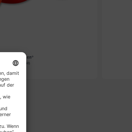
e Rispentomaten*
-Schale (1 kg = 2.60)