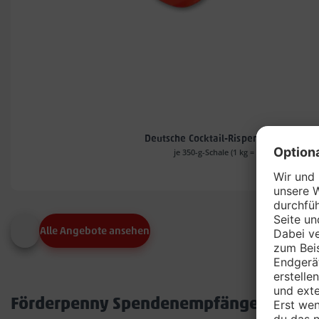
Deutsche Cocktail-Rispentomaten*
je 350-g-Schale (1 kg = 4.54)
Alle Angebote ansehen
Förderpenny Spendenempfänger in dei