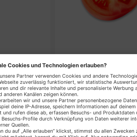
Deutsch
je 650-g
nem Markt