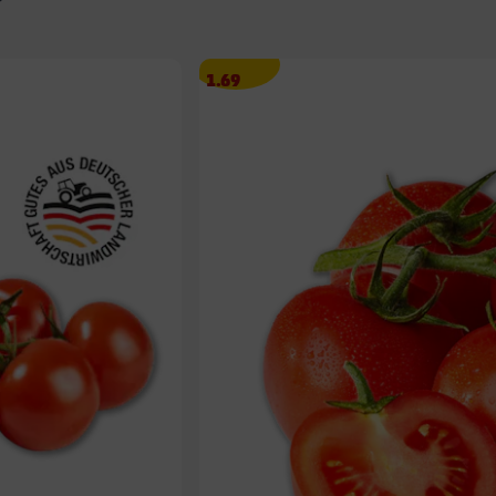
Angebotspreis
1.69
1.69
€