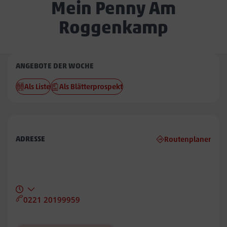
Mein Penny Am
Roggenkamp
Penny
ANGEBOTE DER WOCHE
Am
Als Liste
Als Blätterprospekt
Roggenkamp
ADRESSE
Routenplaner
0221 20199959