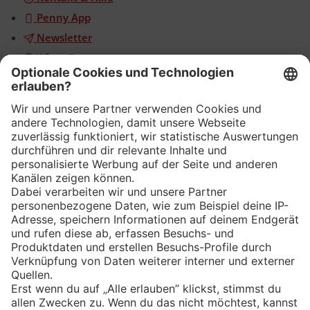
Penny App
Newsletter
WhatsApp
App
Eishockey