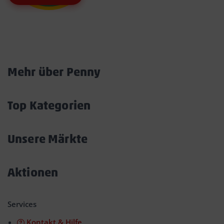
Marktkarte
Mehr über Penny
Akkordeon
öffnen/schließen
Top Kategorien
Akkordeon
öffnen/schließen
Unsere Märkte
Akkordeon
öffnen/schließen
Aktionen
Akkordeon
öffnen/schließen
Services
Kontakt & Hilfe