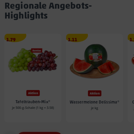
Regionale Angebots-
Highlights
Angebotspreis
Angebotspreis
A
1.79
1.11
1
1.79
1.11
1.
€
€
€
Aktion
Aktion
Tafeltrauben-Mix*
Wassermelone Delissima*
je 500-g-Schale (1 kg = 3.58)
je kg