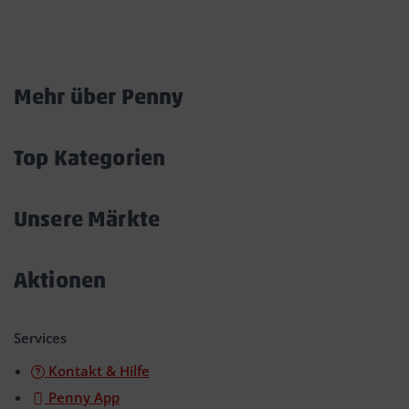
Marktkarte
Mehr über Penny
Akkordeon
öffnen/schließen
Top Kategorien
Akkordeon
öffnen/schließen
Unsere Märkte
Akkordeon
öffnen/schließen
Aktionen
Akkordeon
öffnen/schließen
Services
Kontakt & Hilfe
Penny App