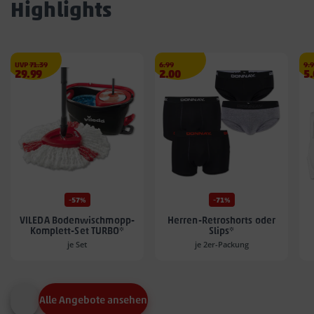
Highlights
€
Streichpreis
€
Str
UVP
71.39
6.99
9.
Angebotspreis
Angebotspreis
A
29.99
2.00
5
29.99
2.00
5.
€
€
€
-57%
-71%
VILEDA Bodenwischmopp-
Herren-Retroshorts oder
Komplett-Set TURBO*
Slips*
je Set
je 2er-Packung
Alle Angebote ansehen