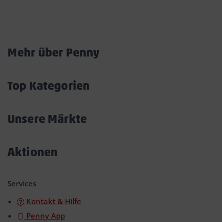
Marktkarte
Mehr über Penny
Akkordeon
öffnen/schließen
Top Kategorien
Akkordeon
öffnen/schließen
Unsere Märkte
Akkordeon
öffnen/schließen
Aktionen
Akkordeon
öffnen/schließen
Services
Kontakt & Hilfe
Penny App