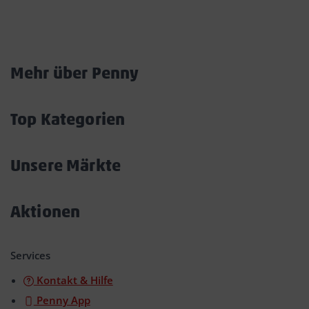
Marktkarte
Mehr über Penny
Akkordeon
öffnen/schließen
Top Kategorien
Akkordeon
öffnen/schließen
Unsere Märkte
Akkordeon
öffnen/schließen
Aktionen
Akkordeon
öffnen/schließen
Services
Kontakt & Hilfe
Penny App