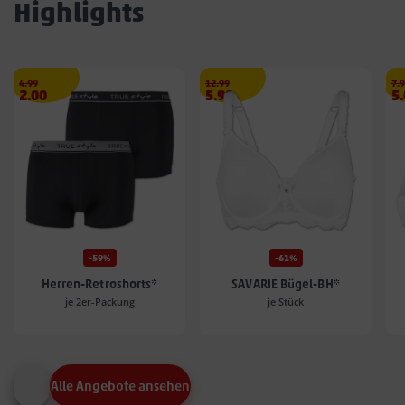
Highlights
Streichpreis
€
Streichpreis
€
Str
4.99
12.99
7.
Angebotspreis
Angebotspreis
A
2.00
5.99
5
2.00
5.99
5.
€
€
€
-59%
-61%
Herren-Retroshorts*
SAVARIE Bügel-BH*
je 2er-Packung
je Stück
Alle Angebote ansehen