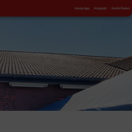
Sekundärnavigation
Penny App
Prospekt
Markt finden