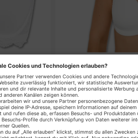
S
nem Markt