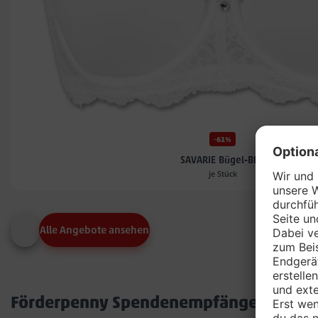
-61%
SAVARIE Bügel-BH*
je Stück
Alle Angebote ansehen
Förderpenny Spendenempfänger in dei