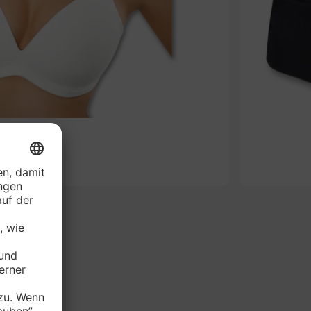
-49%
AVARIE BH*
je Stück