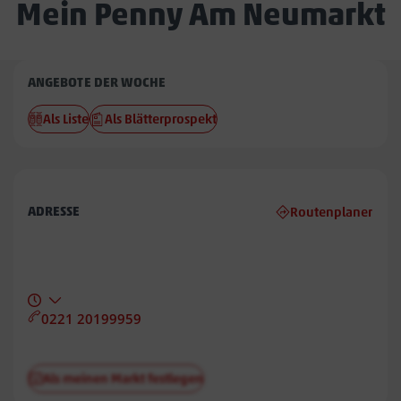
Mein Penny Am Neumarkt
Penny
ANGEBOTE DER WOCHE
Am
Als Liste
Als Blätterprospekt
Neumarkt
ADRESSE
Routenplaner
0221 20199959
Als meinen Markt festlegen