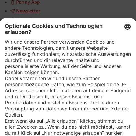
Penny App
Newsletter
WhatsApp
App
Eishockey