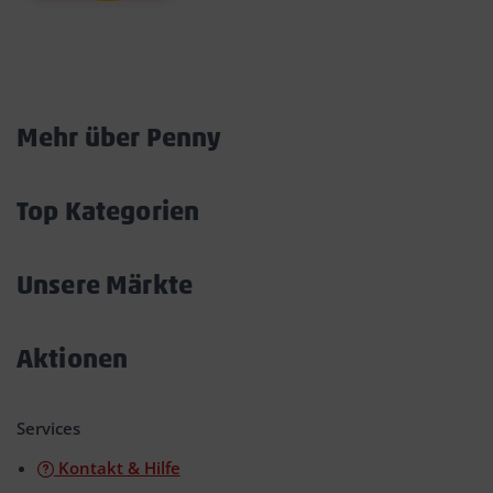
Marktkarte
Mehr über Penny
Akkordeon
öffnen/schließen
Top Kategorien
Akkordeon
öffnen/schließen
Unsere Märkte
Akkordeon
öffnen/schließen
Aktionen
Akkordeon
öffnen/schließen
Services
Kontakt & Hilfe