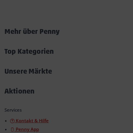
Marktkarte
Mehr über Penny
Akkordeon
öffnen/schließen
Top Kategorien
Akkordeon
öffnen/schließen
Unsere Märkte
Akkordeon
öffnen/schließen
Aktionen
Akkordeon
öffnen/schließen
Services
Kontakt & Hilfe
Penny App