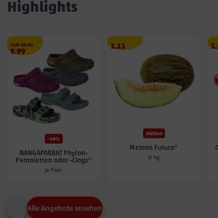
Highlights
€
Angebotspreis
A
UVP
19.95
1.11
1
Angebotspreis
9.99
1.11
1.
9.99
€
€
€
Aktion
-49%
Melone Futuro*
NANGAPARBAT Phylon-
je kg
Pantoletten oder -Clogs*
je Paar
Alle Angebote ansehen