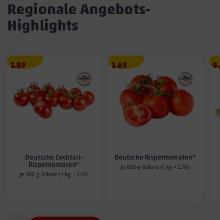
Regionale Angebots-
Highlights
Angebotspreis
Angebotspreis
A
1.59
1.69
0
1.59
1.69
0.
€
€
€
Deutsche Cocktail-
Deutsche Rispentomaten*
Rispentomaten*
je 650-g-Schale (1 kg = 2.60)
je 350-g-Schale (1 kg = 4.54)