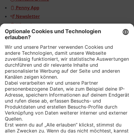
Penny App
Newsletter
WhatsApp
App
Eishockey