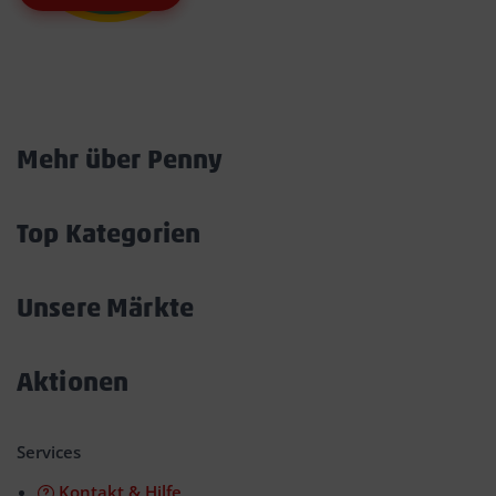
Marktkarte
Mehr über Penny
Akkordeon
öffnen/schließen
Top Kategorien
Akkordeon
öffnen/schließen
Unsere Märkte
Akkordeon
öffnen/schließen
Aktionen
Akkordeon
öffnen/schließen
Services
Kontakt & Hilfe