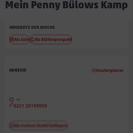
Mein Penny Bülows Kamp
Penny
ANGEBOTE DER WOCHE
Bülows
Als Liste
Als Blätterprospekt
Kamp
ADRESSE
Routenplaner
0221 20199959
Als meinen Markt festlegen