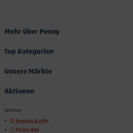
Marktkarte
Mehr über Penny
Akkordeon
öffnen/schließen
Top Kategorien
Akkordeon
öffnen/schließen
Unsere Märkte
Akkordeon
öffnen/schließen
Aktionen
Akkordeon
öffnen/schließen
Services
Kontakt & Hilfe
Penny App