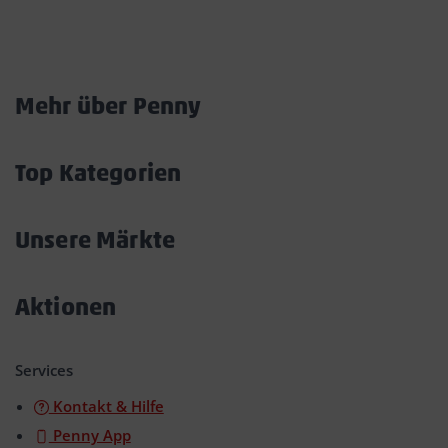
Marktkarte
Mehr über Penny
Akkordeon
öffnen/schließen
Top Kategorien
Akkordeon
öffnen/schließen
Unsere Märkte
Akkordeon
öffnen/schließen
Aktionen
Akkordeon
öffnen/schließen
Services
Kontakt & Hilfe
Penny App