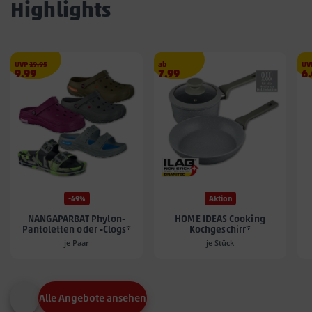
Highlights
€
UVP
19.95
ab
UV
Angebotspreis
Angebotspreis
A
9.99
7.99
6
9.99
7.99
6.
€
€
€
-49%
Aktion
NANGAPARBAT Phylon-
HOME IDEAS Cooking
Pantoletten oder -Clogs*
Kochgeschirr*
je Paar
je Stück
Alle Angebote ansehen