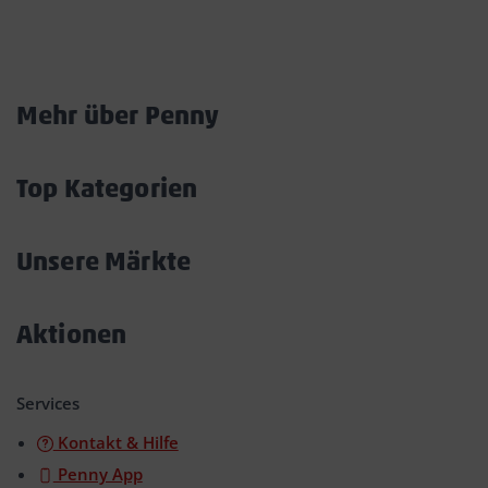
Marktkarte
Mehr über Penny
Akkordeon
öffnen/schließen
Top Kategorien
Akkordeon
öffnen/schließen
Unsere Märkte
Akkordeon
öffnen/schließen
Aktionen
Akkordeon
öffnen/schließen
Services
Kontakt & Hilfe
Penny App