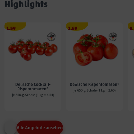
Highlights
Angebotspreis
Angebotspreis
A
1.59
1.69
0
1.59
1.69
0.
€
€
€
Deutsche Cocktail-
Deutsche Rispentomaten*
Rispentomaten*
je 650-g-Schale (1 kg = 2.60)
je 350-g-Schale (1 kg = 4.54)
Alle Angebote ansehen