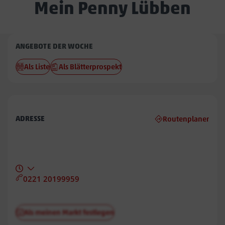
Mein Penny Lübben
Penny
ANGEBOTE DER WOCHE
Lübben
Als Liste
Als Blätterprospekt
ADRESSE
Routenplaner
0221 20199959
Als meinen Markt festlegen