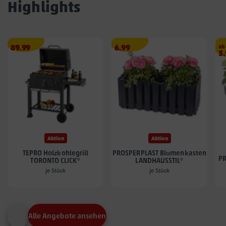
Highlights
Angebotspreis
Angebotspreis
89.99
6.99
ab
A
3
89.99
6.99
3.
€
€
€
Aktion
Aktion
TEPRO Holzkohlegrill
PROSPERPLAST Blumenkasten
PR
TORONTO CLICK*
LANDHAUSSTIL*
je Stück
je Stück
Alle Angebote ansehen