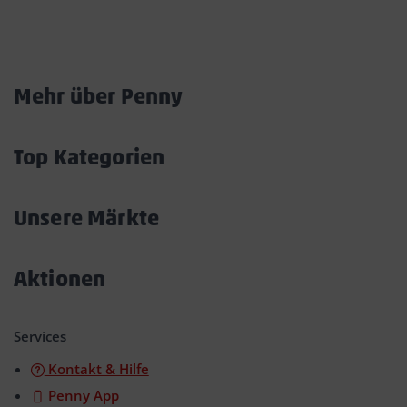
Marktkarte
Mehr über Penny
Akkordeon
öffnen/schließen
Top Kategorien
Akkordeon
öffnen/schließen
Unsere Märkte
Akkordeon
öffnen/schließen
Aktionen
Akkordeon
öffnen/schließen
Services
Kontakt & Hilfe
Penny App