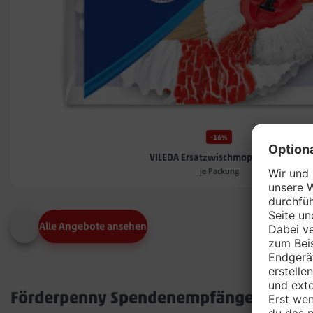
-16%
VILEDA Ersatzwischmoppköpfe*
je Packung
Alle Angebote ansehen
Förderpenny Spendenempfänger in dei