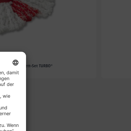
-57%
hmopp-Komplett-Set TURBO*
je Set