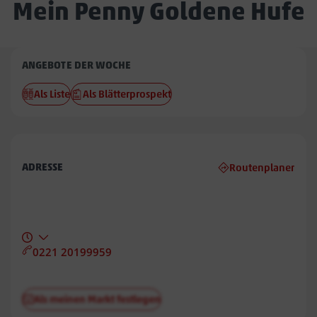
Mein Penny Goldene Hufe
Penny
ANGEBOTE DER WOCHE
Goldene
Als Liste
Als Blätterprospekt
Hufe
ADRESSE
Routenplaner
0221 20199959
Als meinen Markt festlegen