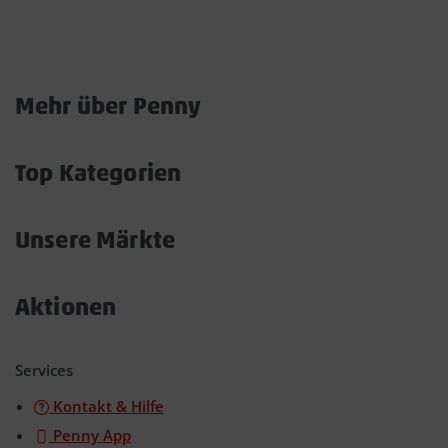
Marktkarte
Mehr über Penny
Akkordeon
öffnen/schließen
Top Kategorien
Akkordeon
öffnen/schließen
Unsere Märkte
Akkordeon
öffnen/schließen
Aktionen
Akkordeon
öffnen/schließen
Services
Kontakt & Hilfe
Penny App