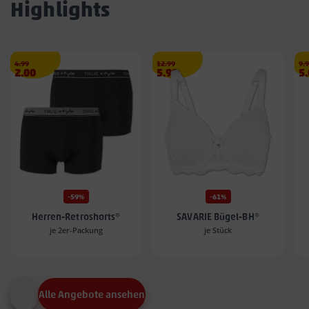
Highlights
Streichpreis
€
Streichpreis
€
Str
4.99
12.99
9.
Angebotspreis
Angebotspreis
A
2.00
5.99
5
2.00
5.99
5.
€
€
€
-59%
-61%
Herren-Retroshorts*
SAVARIE Bügel-BH*
je 2er-Packung
je Stück
Alle Angebote ansehen