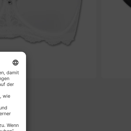
-61%
RIE Bügel-BH*
je Stück