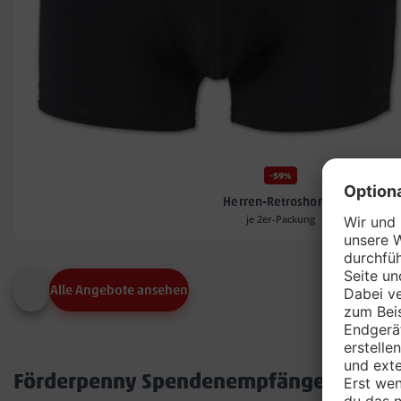
-59%
Herren-Retroshorts*
je 2er-Packung
Alle Angebote ansehen
Förderpenny Spendenempfänger in dei