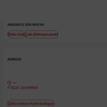
Penny
ANGEBOTE DER WOCHE
Seiffen
Als Liste
Als Blätterprospekt
ADRESSE
0221 20199959
Als meinen Markt festlegen