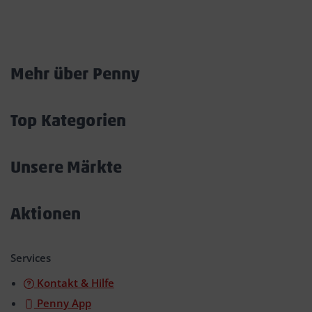
Marktkarte
Mehr über Penny
Akkordeon
öffnen/schließen
Top Kategorien
Akkordeon
öffnen/schließen
Unsere Märkte
Akkordeon
öffnen/schließen
Aktionen
Akkordeon
öffnen/schließen
Services
Kontakt & Hilfe
Penny App