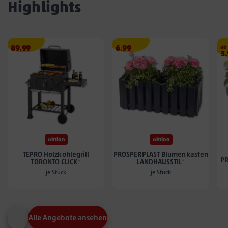
Highlights
Angebotspreis
Angebotspreis
89.99
6.99
ab
A
3
89.99
6.99
3.
€
€
€
Aktion
Aktion
TEPRO Holzkohlegrill
PROSPERPLAST Blumenkasten
PR
TORONTO CLICK*
LANDHAUSSTIL*
je Stück
je Stück
Alle Angebote ansehen