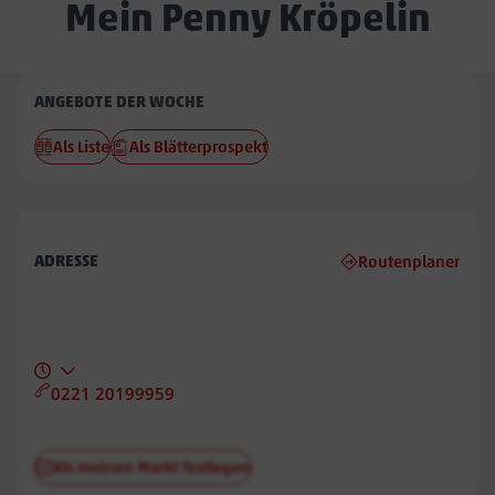
Mein Penny Kröpelin
Penny
ANGEBOTE DER WOCHE
Kröpelin
Als Liste
Als Blätterprospekt
ADRESSE
Routenplaner
0221 20199959
Als meinen Markt festlegen