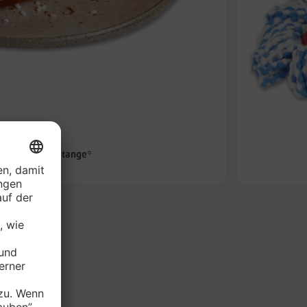
-25%
NUNG Laugenstange*
je Stück