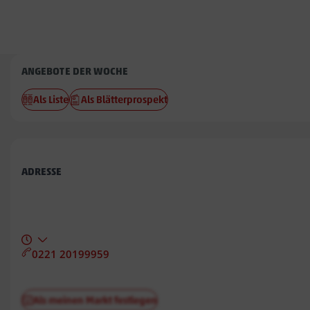
Penny
ANGEBOTE DER WOCHE
Allmannsdorf
Als Liste
Als Blätterprospekt
ADRESSE
0221 20199959
Als meinen Markt festlegen