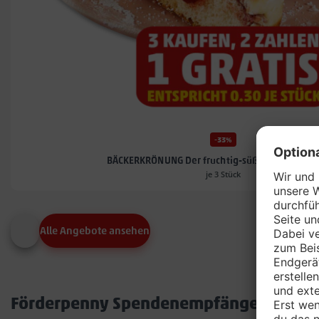
-33%
BÄCKERKRÖNUNG Der fruchtig-süß gefüllte Kra
je 3 Stück
Alle Angebote ansehen
Förderpenny Spendenempfänger in dei