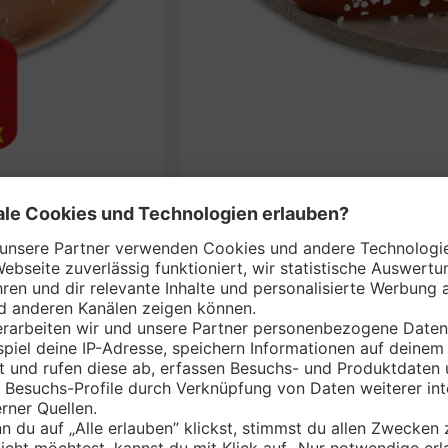
pfen*
BÄCKERKRÖ
nem Markt