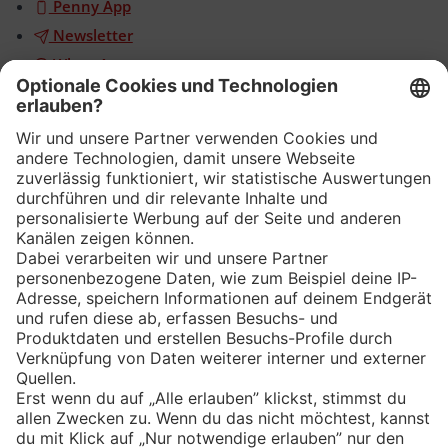
Penny App
Newsletter
WhatsApp
App
Eishockey