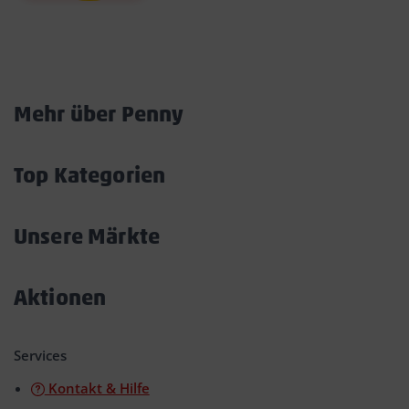
Marktkarte
Mehr über Penny
Akkordeon
öffnen/schließen
Top Kategorien
Akkordeon
öffnen/schließen
Unsere Märkte
Akkordeon
öffnen/schließen
Aktionen
Akkordeon
öffnen/schließen
Services
Kontakt & Hilfe