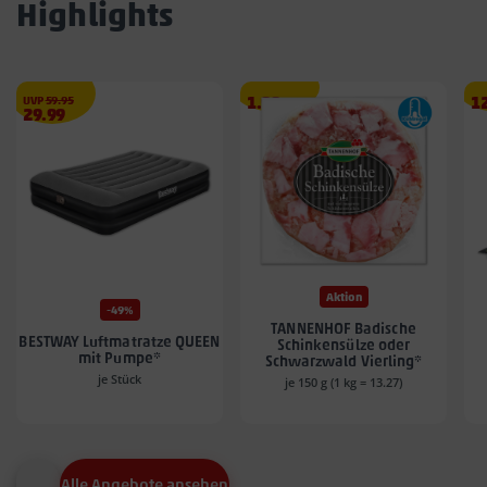
Highlights
€
Angebotspreis
A
UVP
59.95
1.99
1
Angebotspreis
29.99
1.99
12
29.99
€
€
€
Aktion
-49%
TANNENHOF Badische
BESTWAY Luftmatratze QUEEN
Schinkensülze oder
mit Pumpe*
Schwarzwald Vierling*
je Stück
je 150 g (1 kg = 13.27)
Alle Angebote ansehen