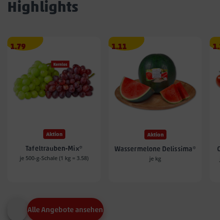
Highlights
Angebotspreis
Angebotspreis
A
1.79
1.11
1
1.79
1.11
1.
€
€
€
Aktion
Aktion
Tafeltrauben-Mix*
Wassermelone Delissima*
je 500-g-Schale (1 kg = 3.58)
je kg
Alle Angebote ansehen