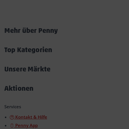
Marktkarte
Mehr über Penny
Akkordeon
öffnen/schließen
Top Kategorien
Akkordeon
öffnen/schließen
Unsere Märkte
Akkordeon
öffnen/schließen
Aktionen
Akkordeon
öffnen/schließen
Services
Kontakt & Hilfe
Penny App