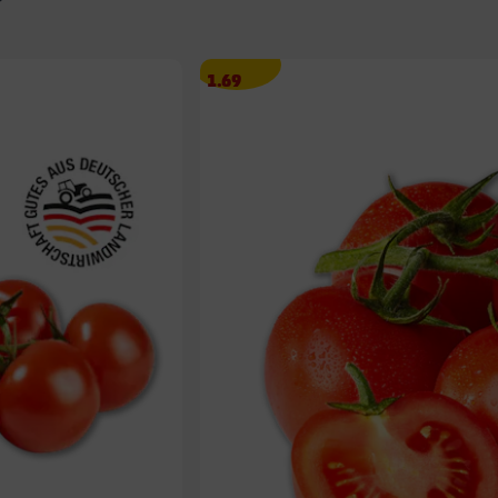
Angebotspreis
1.69
1.69
€