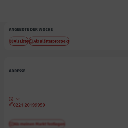
Penny
ANGEBOTE DER WOCHE
Höhenhaus
Als Liste
Als Blätterprospekt
ADRESSE
0221 20199959
Als meinen Markt festlegen