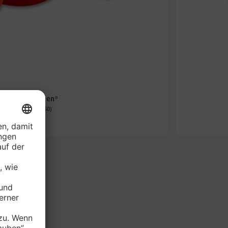
e Rispentomaten*
-Schale (1 kg = 2.60)