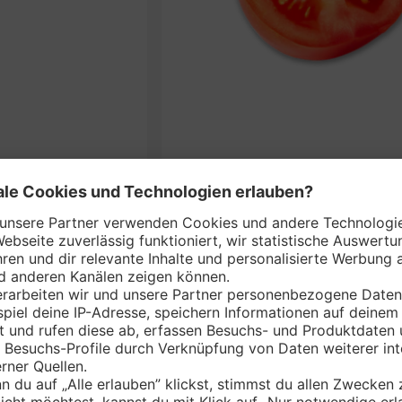
Deutsch
je 650-g
nem Markt