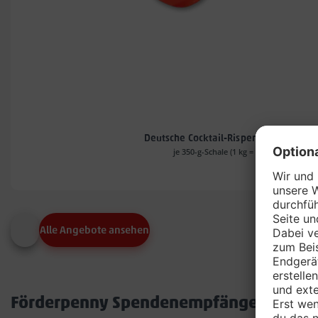
Deutsche Cocktail-Rispentomaten*
je 350-g-Schale (1 kg = 4.54)
Alle Angebote ansehen
Förderpenny Spendenempfänger in dei