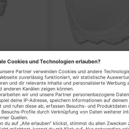
BO*
SAVA
nem Markt