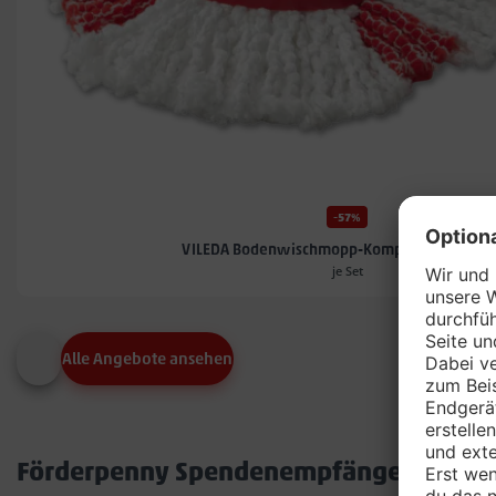
-57%
VILEDA Bodenwischmopp-Komplett-Set TUR
je Set
Alle Angebote ansehen
Förderpenny Spendenempfänger in dei