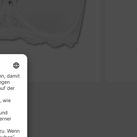
-61%
RIE Bügel-BH*
je Stück