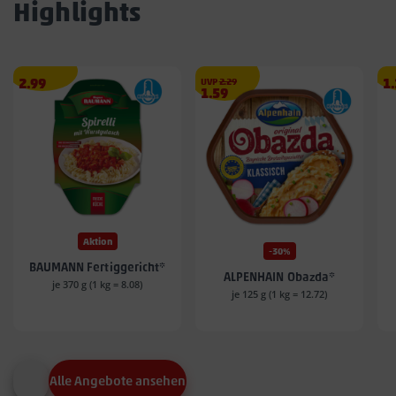
Highlights
Angebotspreis
€
A
2.99
UVP
2.29
1
Angebotspreis
1.59
2.99
1.
1.59
€
€
€
Aktion
-30%
BAUMANN Fertiggericht*
ALPENHAIN Obazda*
je 370 g (1 kg = 8.08)
je 125 g (1 kg = 12.72)
Alle Angebote ansehen