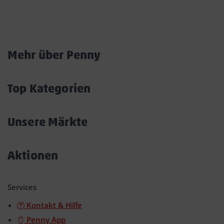
Marktkarte
Mehr über Penny
Akkordeon
öffnen/schließen
Top Kategorien
Akkordeon
öffnen/schließen
Unsere Märkte
Akkordeon
öffnen/schließen
Aktionen
Akkordeon
öffnen/schließen
Services
Kontakt & Hilfe
Penny App