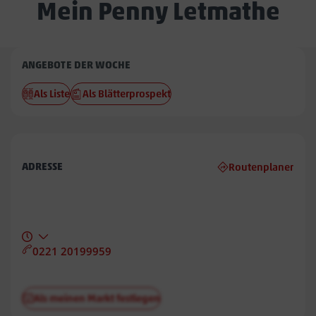
Mein Penny Letmathe
Penny
ANGEBOTE DER WOCHE
Letmathe
Als Liste
Als Blätterprospekt
ADRESSE
Routenplaner
0221 20199959
Als meinen Markt festlegen