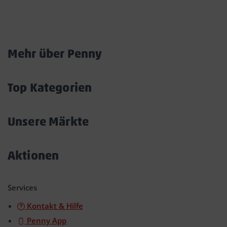
Marktkarte
Mehr über Penny
Akkordeon
öffnen/schließen
Top Kategorien
Akkordeon
öffnen/schließen
Unsere Märkte
Akkordeon
öffnen/schließen
Aktionen
Akkordeon
öffnen/schließen
Services
Kontakt & Hilfe
Penny App