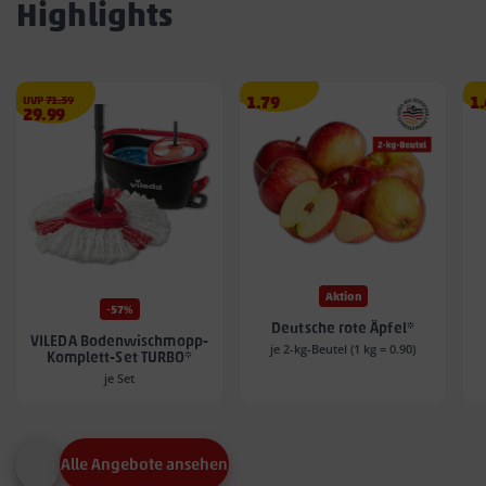
Highlights
€
Angebotspreis
A
UVP
71.39
1.79
1
Angebotspreis
29.99
1.79
1.
29.99
€
€
€
Aktion
-57%
Deutsche rote Äpfel*
VILEDA Bodenwischmopp-
je 2-kg-Beutel (1 kg = 0.90)
Komplett-Set TURBO*
je Set
Alle Angebote ansehen