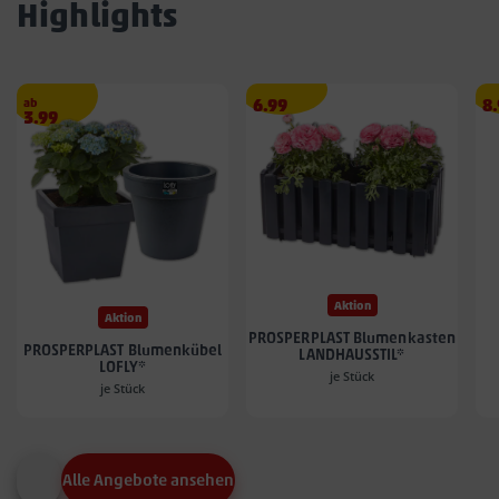
Highlights
Angebotspreis
A
ab
6.99
8
Angebotspreis
3.99
6.99
8.
3.99
€
€
€
Aktion
Aktion
PROSPERPLAST Blumenkasten
PROSPERPLAST Blumenkübel
LANDHAUSSTIL*
LOFLY*
je Stück
je Stück
Alle Angebote ansehen