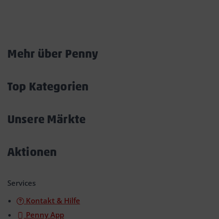
Marktkarte
Mehr über Penny
Akkordeon
öffnen/schließen
Top Kategorien
Akkordeon
öffnen/schließen
Unsere Märkte
Akkordeon
öffnen/schließen
Aktionen
Akkordeon
öffnen/schließen
Services
Kontakt & Hilfe
Penny App