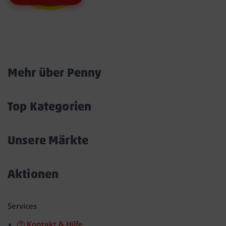
Marktkarte
Mehr über Penny
Akkordeon
öffnen/schließen
Top Kategorien
Akkordeon
öffnen/schließen
Unsere Märkte
Akkordeon
öffnen/schließen
Aktionen
Akkordeon
öffnen/schließen
Services
Kontakt & Hilfe