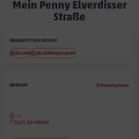
Mein Penny Elverdisser
Straße
Penny
ANGEBOTE DER WOCHE
Elverdisser
Als Liste
Als Blätterprospekt
Straße
ADRESSE
Routenplaner
0221 20199959