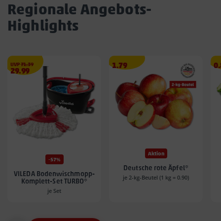
Regionale Angebots-
Highlights
€
Angebotspreis
A
UVP
71.39
1.79
0
Angebotspreis
29.99
1.79
0.
29.99
€
€
€
Aktion
-57%
Deutsche rote Äpfel*
VILEDA Bodenwischmopp-
je 2-kg-Beutel (1 kg = 0.90)
Komplett-Set TURBO*
je Set