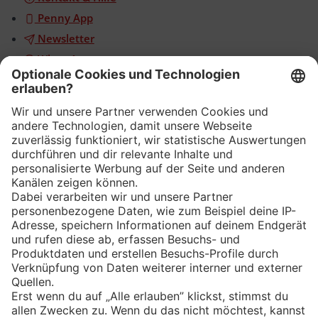
Penny App
Newsletter
WhatsApp
App
Eishockey