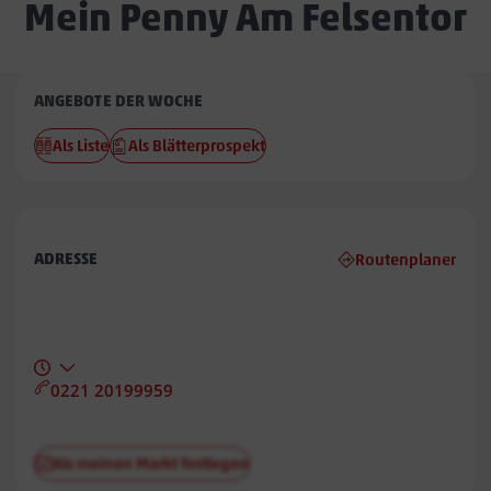
Mein Penny Am Felsentor
Penny
ANGEBOTE DER WOCHE
Am
Als Liste
Als Blätterprospekt
Felsentor
ADRESSE
Routenplaner
0221 20199959
Als meinen Markt festlegen