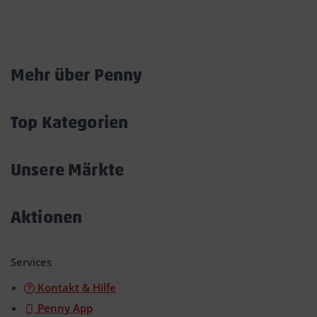
Marktkarte
Mehr über Penny
Akkordeon
öffnen/schließen
Top Kategorien
Akkordeon
öffnen/schließen
Unsere Märkte
Akkordeon
öffnen/schließen
Aktionen
Akkordeon
öffnen/schließen
Services
Kontakt & Hilfe
Penny App