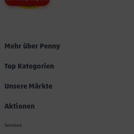
Marktkarte
Mehr über Penny
Akkordeon
öffnen/schließen
Top Kategorien
Akkordeon
öffnen/schließen
Unsere Märkte
Akkordeon
öffnen/schließen
Aktionen
Akkordeon
öffnen/schließen
Services