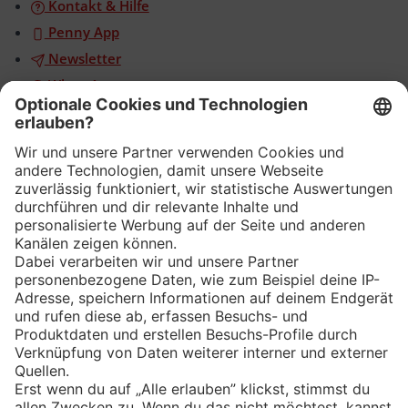
Kontakt & Hilfe
Penny App
Newsletter
WhatsApp
App