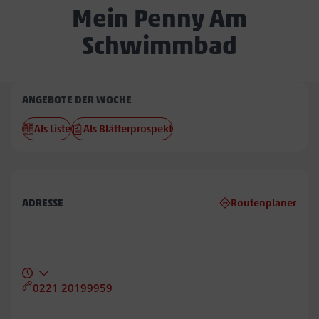
Mein Penny Am
Schwimmbad
Penny
ANGEBOTE DER WOCHE
Am
Als Liste
Als Blätterprospekt
Schwimmbad
ADRESSE
Routenplaner
0221 20199959