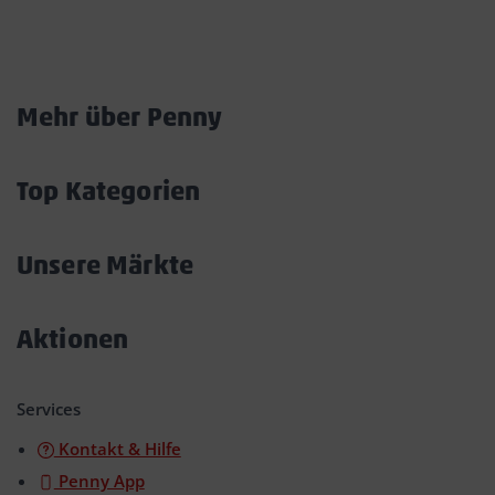
Marktkarte
Mehr über Penny
Akkordeon
öffnen/schließen
Top Kategorien
Akkordeon
öffnen/schließen
Unsere Märkte
Akkordeon
öffnen/schließen
Aktionen
Akkordeon
öffnen/schließen
Services
Kontakt & Hilfe
Penny App