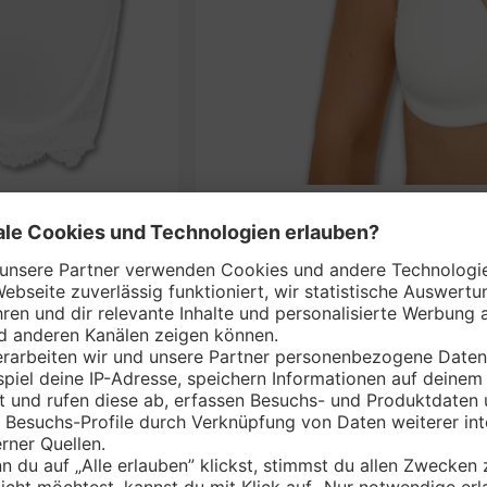
S
nem Markt