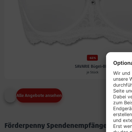
-61%
SAVARIE Bügel-BH*
je Stück
Alle Angebote ansehen
Förderpenny Spendenempfänger in dei