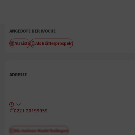
Penny
ANGEBOTE DER WOCHE
Linden
Als Liste
Als Blätterprospekt
Süd
ADRESSE
0221 20199959
Als meinen Markt festlegen