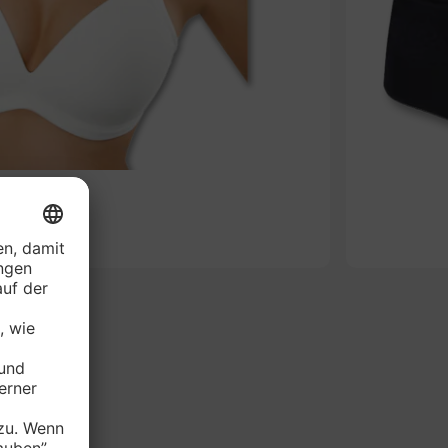
-49%
AVARIE BH*
je Stück