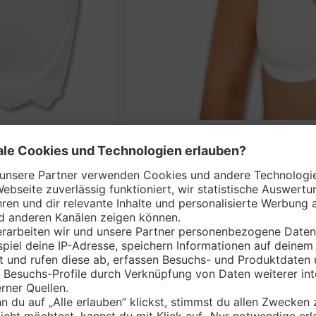
S
nem Markt