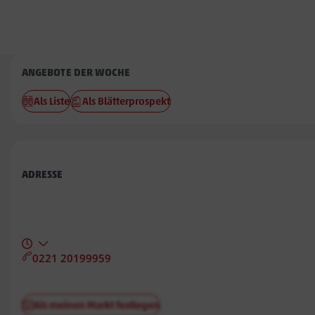
Penny
ANGEBOTE DER WOCHE
Lister
Als Liste
Als Blätterprospekt
Meile
ADRESSE
0221 20199959
Als meinen Markt festlegen