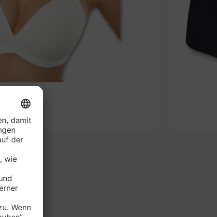
-49%
AVARIE BH*
je Stück