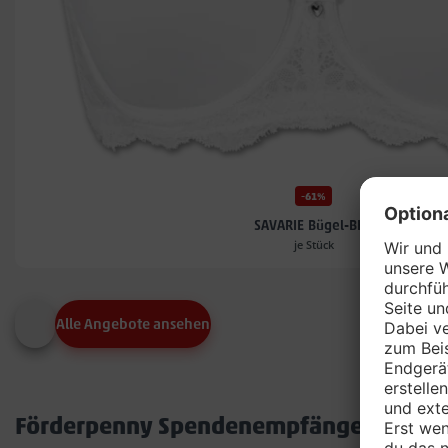
-61%
SAVARIE Bügel-BH*
je Stück
Alle Angebote ansehen
Förderpenny Spendenempfänger in dei