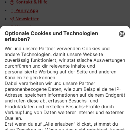
Kontakt & Hilfe
Penny App
Newsletter
WhatsApp
App