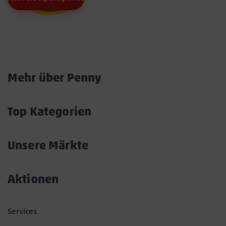
Marktkarte
Mehr über Penny
Akkordeon
öffnen/schließen
Top Kategorien
Akkordeon
öffnen/schließen
Unsere Märkte
Akkordeon
öffnen/schließen
Aktionen
Akkordeon
öffnen/schließen
Services